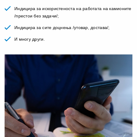
Индицира за искористеноста на работата на камионите
/престои без задачи/;
Индицира за сите доцнења /утовар, достава/;
И многу други.