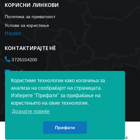
КОРИСНИ ЛИНКОВИ
Политика за приватност
Услови за користење
Најава
КОНТАКТИРАЈТЕ НÈ
3726104200
info@transportorganizer.com
Користиме технологии како колачиња за
Toxet Transport Organizer ltd. Laki Tn. 3012915 Талин
анализа на сообраќајот на страницата.
Естонија
Изберете "Прифати" за прифаќање на
користењето на овие технологии.
Дознајте повеќе
Прифати
© 2020-2022 Copyright © TransportOrganizer. All Rights Reserved.