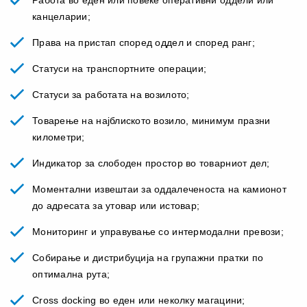
канцеларии;
Права на пристап според оддел и според ранг;
Статуси на транспортните операции;
Статуси за работата на возилото;
Товарење на најблиското возило, минимум празни
километри;
Индикатор за слободен простор во товарниот дел;
Моментални извештаи за оддалеченоста на камионот
до адресата за утовар или истовар;
Мониторинг и управување со интермодални превози;
Собирање и дистрибуција на групажни пратки по
оптимална рута;
Cross docking во еден или неколку магацини;