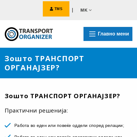
TMS
|
MK
Главно мени
Зошто ТРАНСПОРТ
ОРГАНАЈЗЕР?
Зошто ТРАНСПОРТ ОРГАНАЈЗЕР?
Практични решенија:
Работа во еден или повеќе оддели според релации;
Работа во еден или повеќе оперативни оддели или