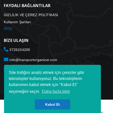
FAYDALI BAĞLANTILAR
GİZLİLİK VE ÇEREZ POLİTİKASI
Kullanım Şartları
Giriş
BIZE ULAŞIN
3726104200
info@transportorganizer.com
Toxet Transport Organizer ltd. Laki Tn. 3012915 Tallinn
Site trafiğini analiz etmek için çerezler gibi
Estonya
teknolojiler kullanıyoruz. Bu teknolojilerin
kullanımını kabul etmek için "Kabul Et"
seçeneğini seçin.
Daha fazla bilgi
Kabul Et
© 2020-2022 Copyright © TransportOrganizer. All Rights Reserved.