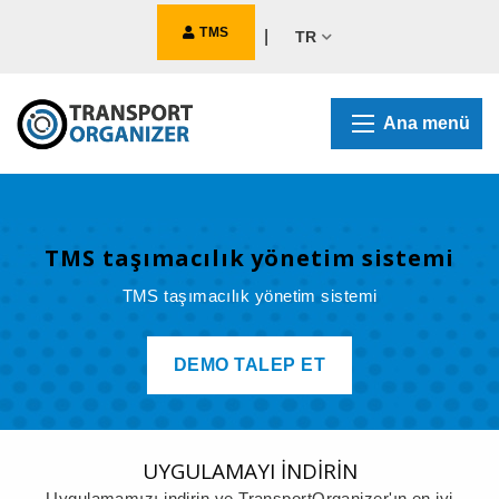
TMS
|
TR
Ana menü
TMS taşımacılık yönetim sistemi
TMS taşımacılık yönetim sistemi
DEMO TALEP ET
UYGULAMAYI İNDİRİN
Uygulamamızı indirin ve TransportOrganizer'ın en iyi