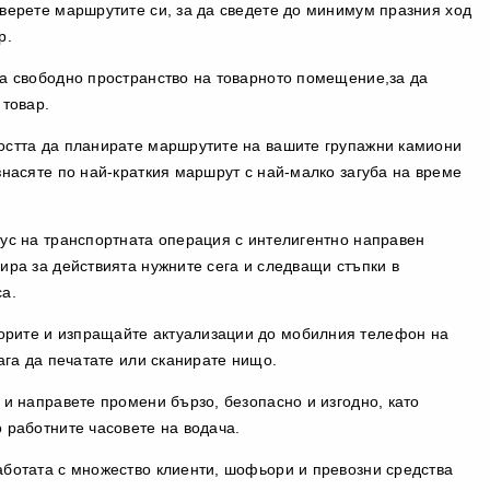
верете маршрутите си, за да сведете до минимум празния ход
р.
а свободно пространство на товарното помещение,за да
 товар.
остта да планирате маршрутите на вашите групажни камиони
знасяте по най-краткия маршрут с най-малко загуба на време
ус на транспортната операция с интелигентно направен
ира за действията нужните сега и следващи стъпки в
а.
ите и изпращайте актуализации до мобилния телефон на
ага да печатате или сканирате нищо.
 и направете промени бързо, безопасно и изгодно, като
 работните часовете на водача.
ботата с множество клиенти, шофьори и превозни средства