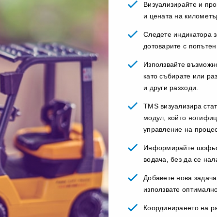
Визуализирайте и про
и цената на километъ
Следете индикатора з
дотоварите с попътен
Използвайте възможн
като събирате или ра
и други разходи.
TMS визуализира стат
модул, който нотифиц
управление на процес
Информирайте шофьор
водача, без да се нал
Добавете нова задача
използвате оптимално
Координирането на ра