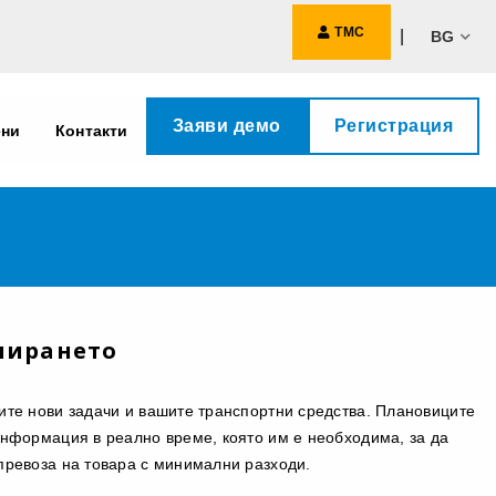
ТМС
|
BG
Заяви демо
Регистрация
ени
Контакти
нирането
ите нови задачи и вашите транспортни средства. Плановиците
информация в реално време, която им е необходима, за да
превоза на товара с минимални разходи.