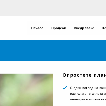
Начало
Процеси
Внедряване
Ц
Опростете пла
С един поглед на ваш
разполагат с цялата 
планират и изпълнят 