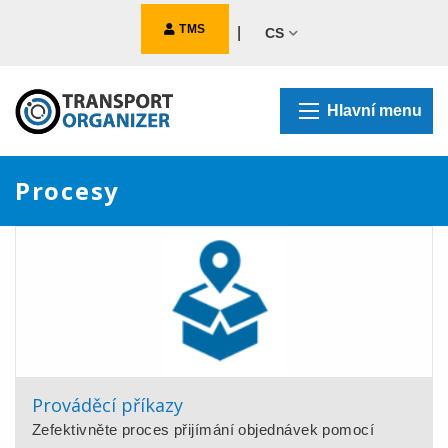
TMS
|
CS
Hlavní menu
Procesy
Prováděcí příkazy
Zefektivněte proces přijímání objednávek pomocí