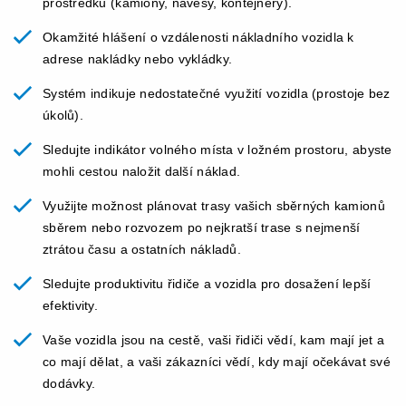
prostředků (kamiony, návěsy, kontejnery).
Okamžité hlášení o vzdálenosti nákladního vozidla k
adrese nakládky nebo vykládky.
Systém indikuje nedostatečné využití vozidla (prostoje bez
úkolů).
Sledujte indikátor volného místa v ložném prostoru, abyste
mohli cestou naložit další náklad.
Využijte možnost plánovat trasy vašich sběrných kamionů
sběrem nebo rozvozem po nejkratší trase s nejmenší
ztrátou času a ostatních nákladů.
Sledujte produktivitu řidiče a vozidla pro dosažení lepší
efektivity.
Vaše vozidla jsou na cestě, vaši řidiči vědí, kam mají jet a
co mají dělat, a vaši zákazníci vědí, kdy mají očekávat své
dodávky.