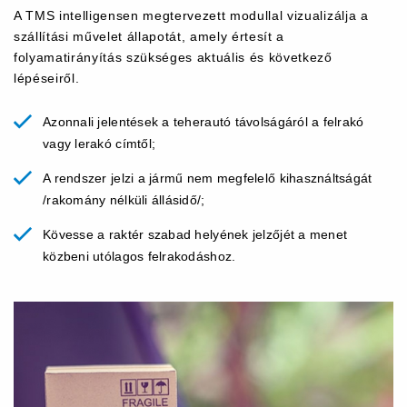
A TMS intelligensen megtervezett modullal vizualizálja a
szállítási művelet állapotát, amely értesít a
folyamatirányítás szükséges aktuális és következő
lépéseiről.
Azonnali jelentések a teherautó távolságáról a felrakó
vagy lerakó címtől;
A rendszer jelzi a jármű nem megfelelő kihasználtságát
/rakomány nélküli állásidő/;
Kövesse a raktér szabad helyének jelzőjét a menet
közbeni utólagos felrakodáshoz.