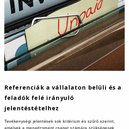
Referenciák a vállalaton belüli és a
feladók felé irányuló
jelentéstételhez
Tevékenységi jelentések sok kritérium és szűrő szerint,
amelyek a menedzsment csapat számára szükségesek.