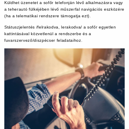
Küldhet üzenetet a sofőr telefonján lévő alkalmazásra vagy
a teherautó fülkéjében lévő műszerfal navigációs eszközére
(ha a telematikai rendszere támogatja ezt).
Státuszjelentés /felrakodva, lerakodva/ a sofőr egyetlen
kattintásával közvetlenül a rendszerbe és a
fuvarszervező/diszpécser feladataihoz.