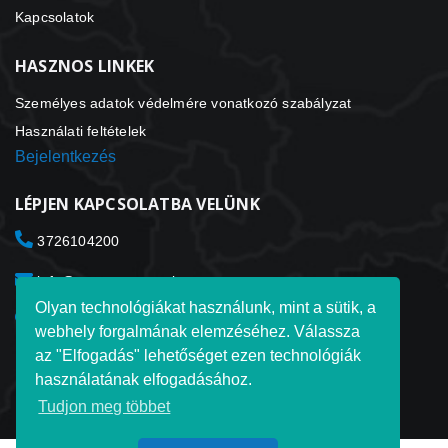
Kapcsolatok
HASZNOS LINKEK
Személyes adatok védelmére vonatkozó szabályzat
Használati feltételek
Bejelentkezés
LÉPJEN KAPCSOLATBA VELÜNK
3726104200
info@transportorganizer.com
Olyan technológiákat használunk, mint a sütik, a
Toxet Transport Organizer ltd. Laki Tn. 3012915 Tallinn
webhely forgalmának elemzéséhez. Válassza
Észtország
az "Elfogadás" lehetőséget ezen technológiák
használatának elfogadásához.
Tudjon meg többet