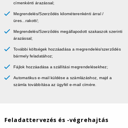
címenkénti árazással;
Megrendelés/Szerződés kilométerenkénti árral /
üres...rakott/;
Megrendelés/Szerződés megállapodott szakaszok szerinti
árazással;
További költségek hozzáadása a megrendelés/szerződés
bármely feladatához;
Fájlok hozzáadása a szállítási megrendelésekhez;
Automatikus e-mail küldése a számlázáshoz, majd a
számla továbbítása az ügyfél e-mail címére.
Feladattervezés és -végrehajtás