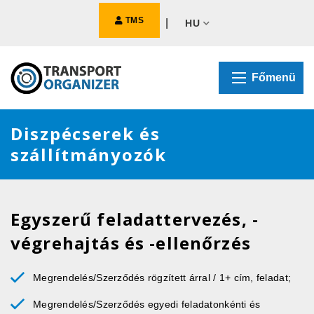
TMS
|
HU
Főmenü
Diszpécserek és
szállítmányozók
Egyszerű feladattervezés, -
végrehajtás és -ellenőrzés
Megrendelés/Szerződés rögzített árral / 1+ cím, feladat;
Megrendelés/Szerződés egyedi feladatonkénti és