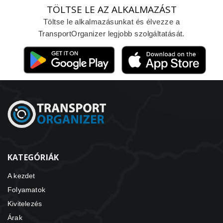
TÖLTSE LE AZ ALKALMAZÁST
Töltse le alkalmazásunkat és élvezze a
TransportOrganizer legjobb szolgáltatását.
KATEGÓRIÁK
A kezdet
Folyamatok
Kivitelezés
Árak