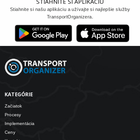
STIAHNITE SI APLIKÁCIU
Stiahnite si našu aplikáciu a užívajte si najlepšie služby
TransportOrganizera.
KATEGÓRIE
Začiatok
Procesy
Implementácia
Ceny