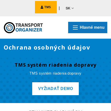
TMS
|
SK
Hlavné menu
Ochrana osobných údajov
TMS systém riadenia dopravy
TMS systém riadenia dopravy
VYŽIADAŤ DEMO