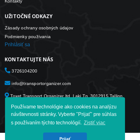
Kontakty
UŽITOČNÉ ODKAZY
Zásady ochrany osobných údajov
Podmienky používania
Prihlásiť sa
KONTAKTUJTE NÁS
3726104200
info@transportorganizer.com
Toxet Transport Organizer ltd. Laki Tn. 3012915 Tallinn
Estónsko
Používame technológie ako cookies na analýzu
návštevnosti stránky. Vyberte "Prijať" pre súhlas
s používaním týchto technológií.
Zistiť viac
Prijať