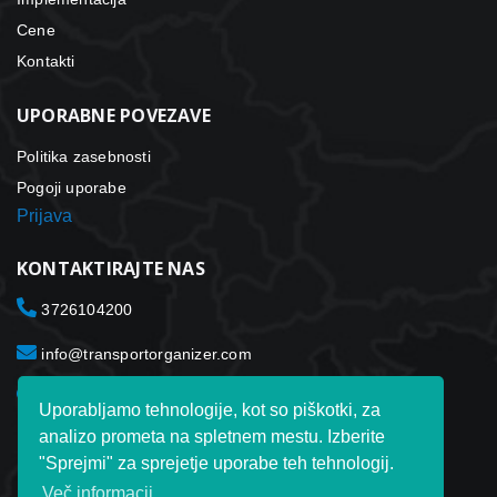
Cene
Kontakti
UPORABNE POVEZAVE
Politika zasebnosti
Pogoji uporabe
Prijava
KONTAKTIRAJTE NAS
3726104200
info@transportorganizer.com
Toxet Transport Organizer ltd. Laki Tn. 3012915 Tallinn
Uporabljamo tehnologije, kot so piškotki, za
Estonija
analizo prometa na spletnem mestu. Izberite
"Sprejmi" za sprejetje uporabe teh tehnologij.
Več informacij