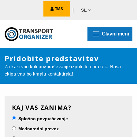
TMS
|
SL
Glavni meni
Pridobite predstavitev
Za kakršno koli povpraševanje izpolnite obrazec. Naša
ekipa vas bo kmalu kontaktirala!
KAJ VAS ZANIMA?
Splošno povpraševanje
Mednarodni prevoz