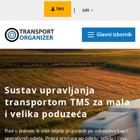
TMS
|
HR
Glavni izbornik
Sustav upravljanja
transportom TMS za mala
i velika poduzeća
Rad u jednom ili više odjela grupiranih po odnosima kao i
operativnih odjela. Prava pristupa po odjelu, odjelu i činu.