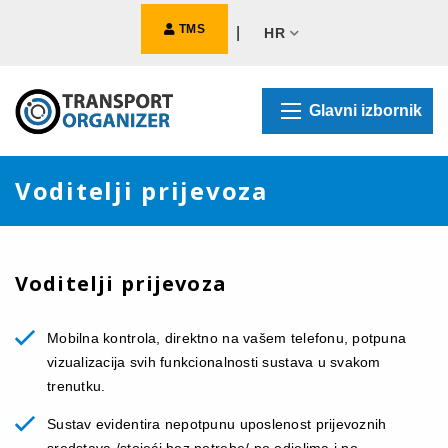
TMS
|
HR
Glavni izbornik
Voditelji prijevoza
Voditelji prijevoza
Mobilna kontrola, direktno na vašem telefonu, potpuna
vizualizacija svih funkcionalnosti sustava u svakom
trenutku.
Sustav evidentira nepotpunu uposlenost prijevoznih
sredstava /stojeći bez potrebe/ po odjelima i po